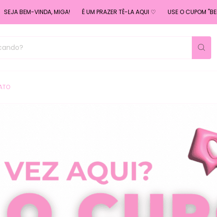
DA, MIGA!
É UM PRAZER TÊ-LA AQUI ♡
USE O CUPOM "BEMVINDA"
SE
ATO