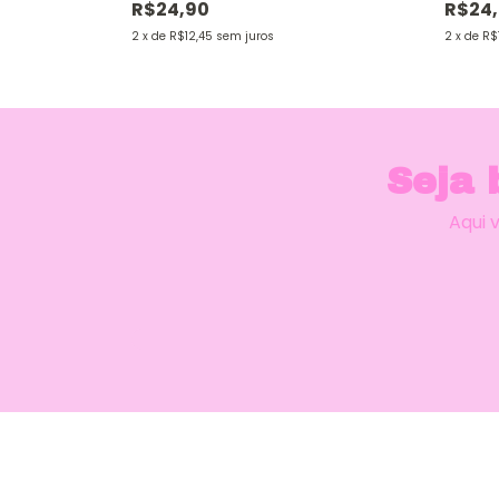
R$24,90
R$24
2
x
de
R$12,45
sem juros
2
x
de
R$
Seja 
Aqui 