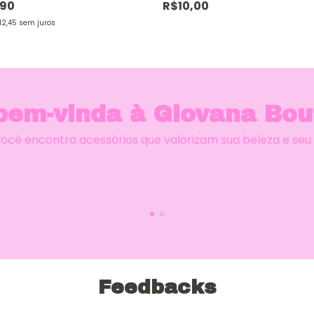
,90
R$10,00
12,45
sem juros
bem-vinda à Giovana Bou
você encontra acessórios que valorizam sua beleza e seu e
Feedbacks