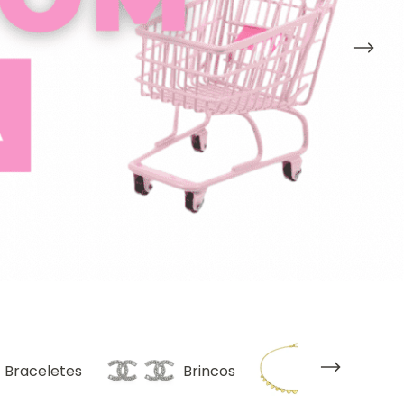
Braceletes
Brincos
Choker