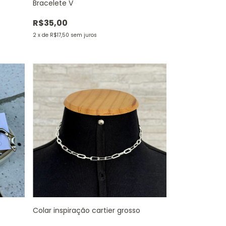
Bracelete V
R$35,00
2
x
de
R$17,50
sem juros
Colar inspiração cartier grosso