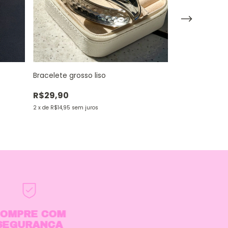
Bracelete grosso liso
Brinco quadra
R$29,90
R$14,90
2
x
de
R$14,95
sem juros
2
x
de
R$7,45
sem j
OMPRE COM
SEGURANÇA