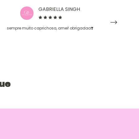
GABRIELLA SINGH
sempre muito caprichosa, amei! obrigadaa❣️
que