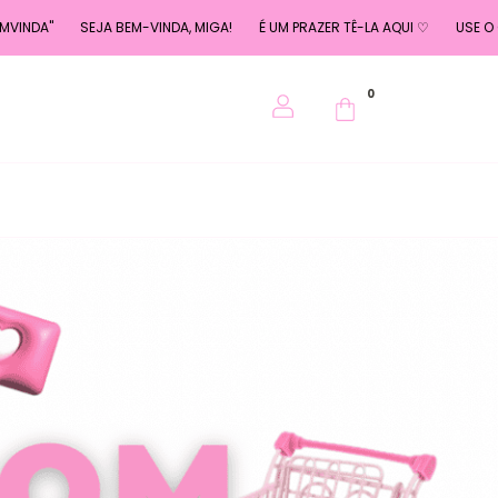
JA BEM-VINDA, MIGA!
É UM PRAZER TÊ-LA AQUI ♡
USE O CUPOM "BEMVI
0