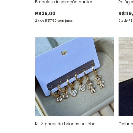
Bracelete inspiração cartier
Relógio
R$35,00
R$119
2
x
de
R$17,50
sem juros
2
x
de
R$
Kit 3 pares de brincos ursinho
Colar 