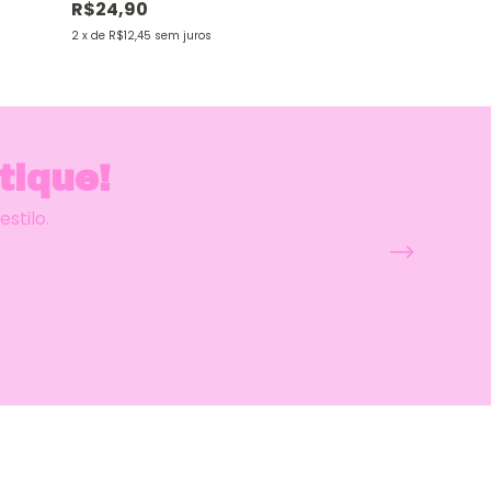
R$24,90
2
x
de
R$12,45
sem juros
tique!
Por qu
stilo.
Valorizamos qualidade, confianç
proporcionar experiências de compras
as