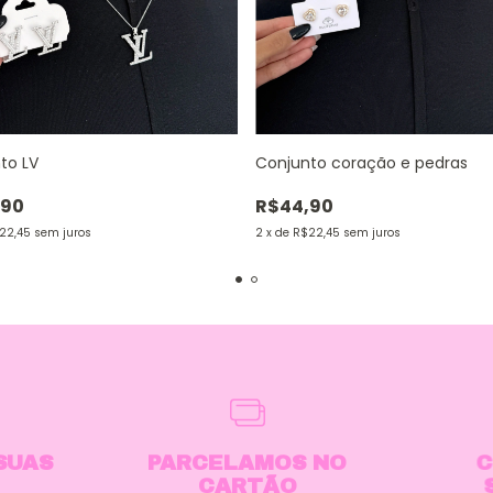
to LV
Conjunto coração e pedras
,90
R$44,90
22,45
sem juros
2
x
de
R$22,45
sem juros
SUAS
PARCELAMOS NO
C
CARTÃO