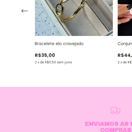
rente
Bracelete elo cravejado
Conjun
R$35,00
R$44
2
x
de
R$17,50
sem juros
2
x
de
R$
ENVIAMOS AS 
COMPRAS