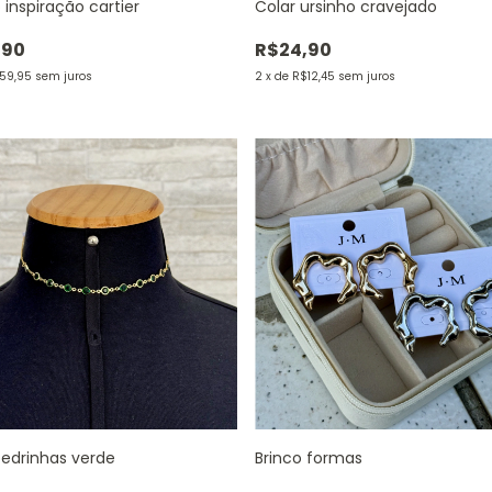
 inspiração cartier
Colar ursinho cravejado
,90
R$24,90
59,95
sem juros
2
x
de
R$12,45
sem juros
pedrinhas verde
Brinco formas