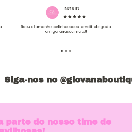
INGRID
sa
ficou o tamanho certinhoooooo. ameiii. obrigada
amiga, arrasou muito!!
Siga-nos no @giovanabouti
a parte do nosso time de
avilhosas!