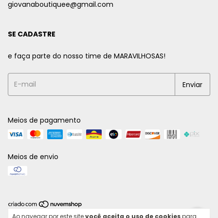
giovanaboutiquee@gmail.com
SE CADASTRE
e faça parte do nosso time de MARAVILHOSAS!
Meios de pagamento
Meios de envio
Copyright Giovana Boutique - 2026. Todos os direitos reservados.
Ao navegar por este site
você aceita o uso de cookies
para