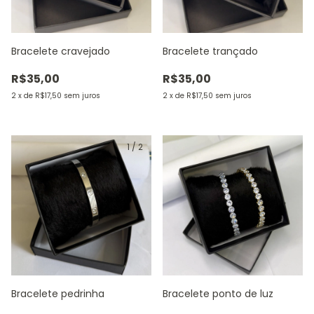
Bracelete cravejado
Bracelete trançado
R$35,00
R$35,00
2
x
de
R$17,50
sem juros
2
x
de
R$17,50
sem juros
1
/
2
Bracelete pedrinha
Bracelete ponto de luz