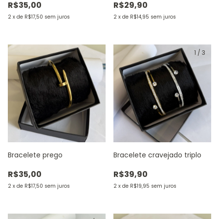
R$35,00
R$29,90
2
x
de
R$17,50
sem juros
2
x
de
R$14,95
sem juros
1
/
3
Bracelete prego
Bracelete cravejado triplo
R$35,00
R$39,90
2
x
de
R$17,50
sem juros
2
x
de
R$19,95
sem juros