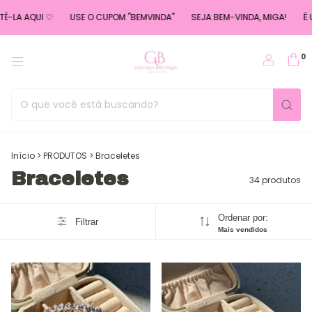
I ♡
USE O CUPOM "BEMVINDA"
SEJA BEM-VINDA, MIGA!
É UM PRAZER
0
Início
>
PRODUTOS
>
Braceletes
Braceletes
34 produtos
Ordenar por:
Filtrar
Mais vendidos
1
/
2
1
/
2