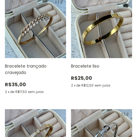
1
/
2
Bracelete trançado
Bracelete liso
cravejado
R$25,00
R$35,00
2
x
de
R$12,50
sem juros
2
x
de
R$17,50
sem juros
1
/
2