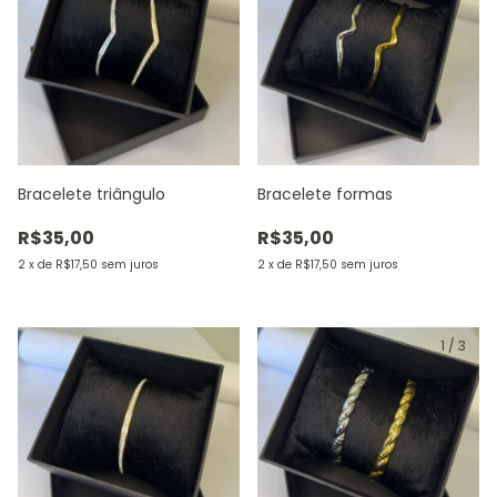
Bracelete triângulo
Bracelete formas
R$35,00
R$35,00
2
x
de
R$17,50
sem juros
2
x
de
R$17,50
sem juros
1
/
3