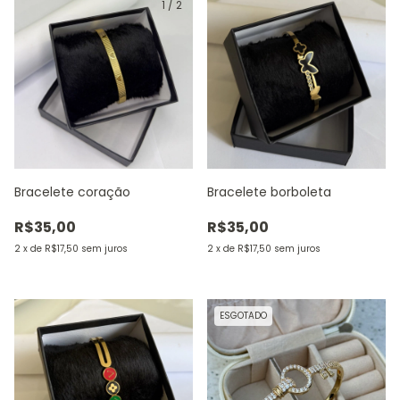
1
/
2
Bracelete coração
Bracelete borboleta
R$35,00
R$35,00
2
x
de
R$17,50
sem juros
2
x
de
R$17,50
sem juros
ESGOTADO