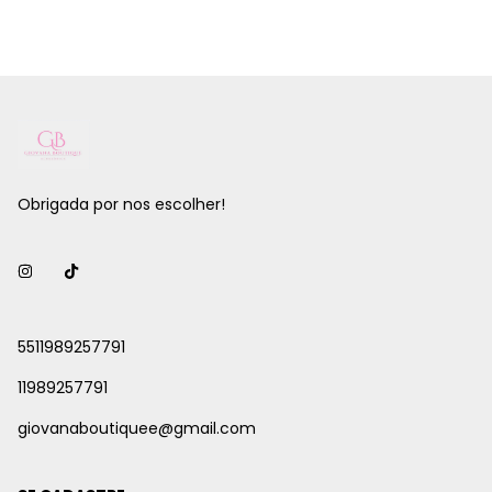
Obrigada por nos escolher!
5511989257791
11989257791
giovanaboutiquee@gmail.com