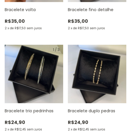
Bracelete volta
Bracelete fino detalhe
R$35,00
R$35,00
2
x
de
R$17,50
sem juros
2
x
de
R$17,50
sem juros
1
/
3
Bracelete trio pedrinhas
Bracelete duplo pedras
R$24,90
R$24,90
2
x
de
R$12,45
sem juros
2
x
de
R$12,45
sem juros