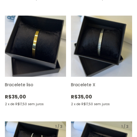
Bracelete liso
Bracelete X
R$35,00
R$35,00
2
x
de
R$17,50
sem juros
2
x
de
R$17,50
sem juros
1
/
3
1
/
3