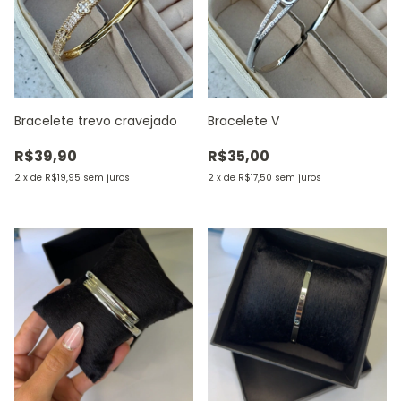
Bracelete trevo cravejado
Bracelete V
R$39,90
R$35,00
2
x
de
R$19,95
sem juros
2
x
de
R$17,50
sem juros