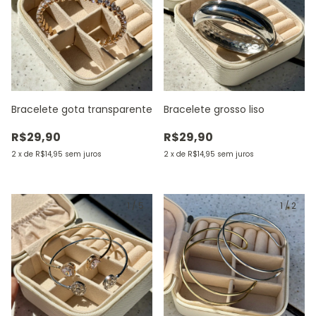
Bracelete gota transparente
Bracelete grosso liso
R$29,90
R$29,90
2
x
de
R$14,95
sem juros
2
x
de
R$14,95
sem juros
1
/
5
1
/
2