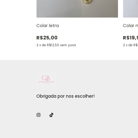
Colar letra
Colar m
R$25,00
R$19,
2
x
de
R$12,50
sem juros
2
x
de
R$
Obrigada por nos escolher!