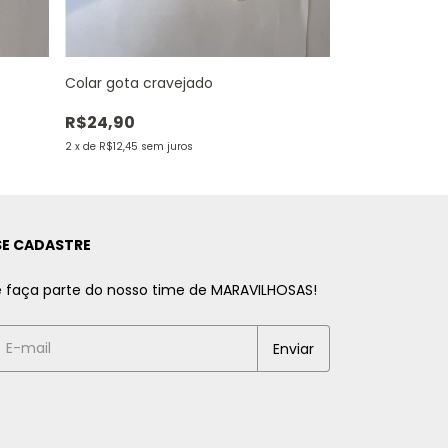
Colar gota cravejado
Colar cruz
R$24,90
R$24,90
2
x
de
R$12,45
sem juros
2
x
de
R$12,45
sem 
SE CADASTRE
e faça parte do nosso time de MARAVILHOSAS!