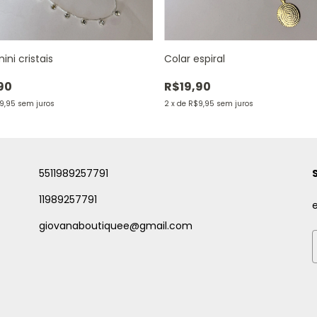
ini cristais
Colar espiral
90
R$19,90
9,95
sem juros
2
x
de
R$9,95
sem juros
5511989257791
11989257791
giovanaboutiquee@gmail.com