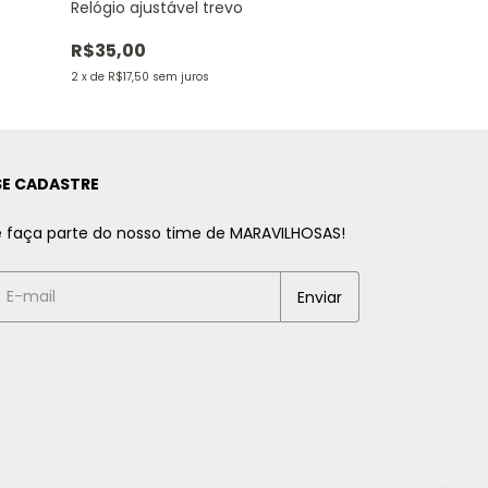
Relógio ajustável trevo
Relógio cobra
R$35,00
R$59,90
2
x
de
R$17,50
sem juros
2
x
de
R$29,95
sem
SE CADASTRE
e faça parte do nosso time de MARAVILHOSAS!