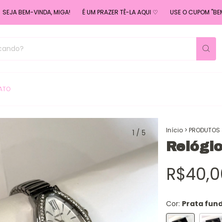
BEM-VINDA, MIGA!
É UM PRAZER TÊ-LA AQUI ♡
USE O CUPOM "BEMVINDA
ATO
Início
>
PRODUTOS
1
/
5
Relógio
R$40,0
Cor:
Prata fun