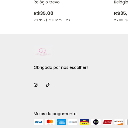
Relógio trevo
Relógio
R$35,00
R$35
2
x
de
R$17,50
sem juros
2
x
de
R$
Obrigada por nos escolher!
Meios de pagamento