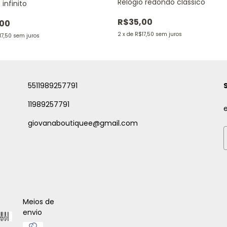
Relógio redondo clássico
 infinito
R$35,00
,00
2
x
de
R$17,50
sem juros
17,50
sem juros
5511989257791
11989257791
giovanaboutiquee@gmail.com
Meios de
envio