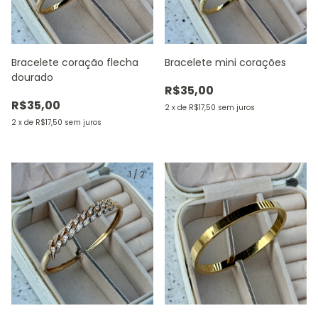
Bracelete coração flecha
Bracelete mini corações
dourado
R$35,00
R$35,00
2
x
de
R$17,50
sem juros
2
x
de
R$17,50
sem juros
1
/
2