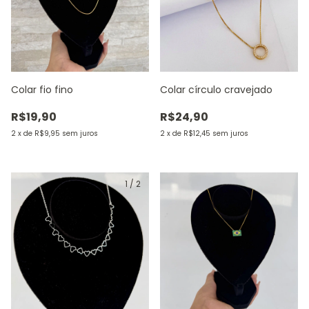
Colar fio fino
Colar círculo cravejado
R$19,90
R$24,90
2
x
de
R$9,95
sem juros
2
x
de
R$12,45
sem juros
1
/
2