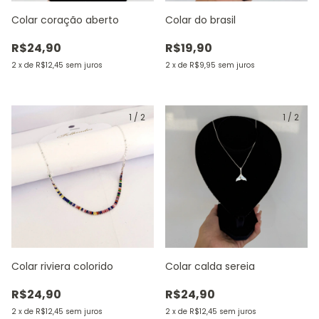
Colar coração aberto
Colar do brasil
R$24,90
R$19,90
2
x
de
R$12,45
sem juros
2
x
de
R$9,95
sem juros
1
/
2
1
/
2
Colar riviera colorido
Colar calda sereia
R$24,90
R$24,90
2
x
de
R$12,45
sem juros
2
x
de
R$12,45
sem juros