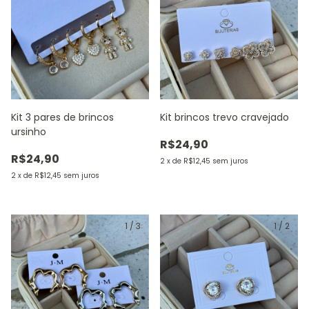
Kit 3 pares de brincos
Kit brincos trevo cravejado
ursinho
R$24,90
R$24,90
2
x
de
R$12,45
sem juros
2
x
de
R$12,45
sem juros
1
/
3
1
/
2