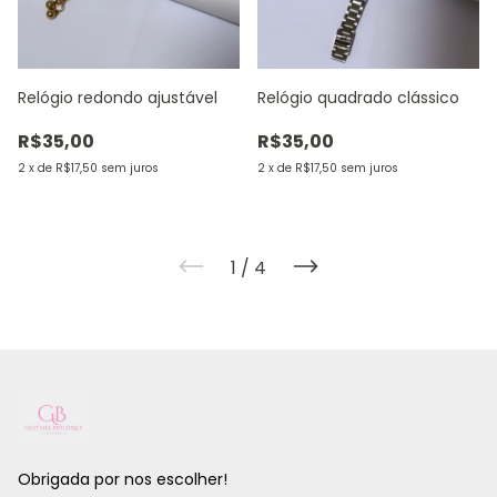
Relógio quadrado clássico
Relógio redondo ajustável
R$35,00
R$35,00
2
x
de
R$17,50
sem juros
2
x
de
R$17,50
sem juros
1
/
4
Obrigada por nos escolher!