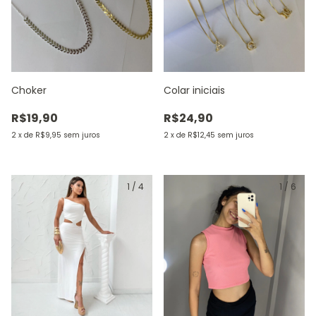
Choker
Colar iniciais
R$19,90
R$24,90
2
x
de
R$9,95
sem juros
2
x
de
R$12,45
sem juros
1
/
4
1
/
6