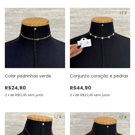
1
/
2
Colar pedrinhas verde
Conjunto coração e pedras
R$24,90
R$44,90
2
x
de
R$12,45
sem juros
2
x
de
R$22,45
sem juros
1
/
4
1
/
4