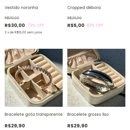
Vestido noronha
Cropped débora
R$110,00
R$29,99
R$30,00
R$5,00
73
% OFF
83
% OFF
2
x
de
R$15,00
sem juros
1
/
2
1
/
2
Bracelete gota transparente
Bracelete grosso liso
R$29,90
R$29,90