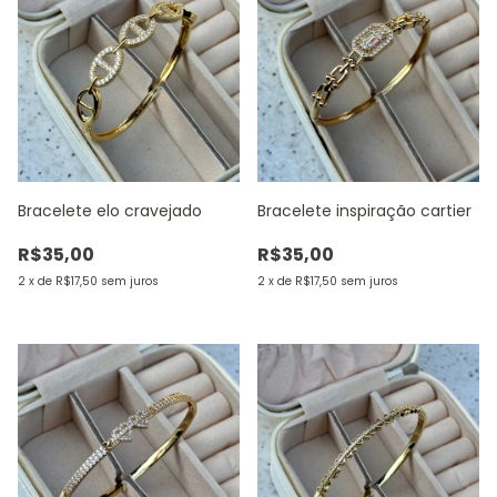
Bracelete elo cravejado
Bracelete inspiração cartier
R$35,00
R$35,00
2
x
de
R$17,50
sem juros
2
x
de
R$17,50
sem juros