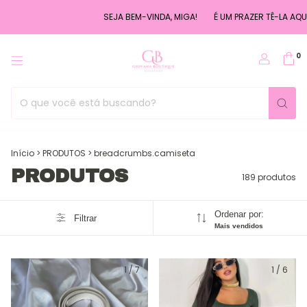
SEJA BEM-VINDA, MIGA!
É UM PRAZER TÊ-LA AQUI ♡
USE O CUP
0
Início
>
PRODUTOS
>
breadcrumbs.camiseta
PRODUTOS
189 produtos
Ordenar por:
Filtrar
Mais vendidos
1
/
7
1
/
6