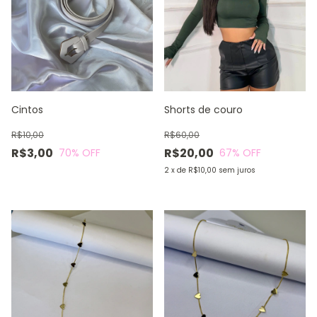
Cintos
Shorts de couro
R$10,00
R$60,00
R$3,00
R$20,00
70
% OFF
67
% OFF
2
x
de
R$10,00
sem juros