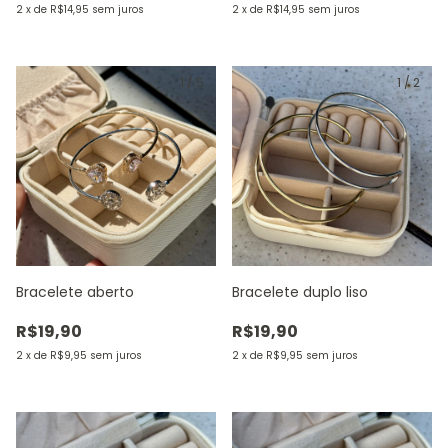
2
x
de
R$14,95
sem juros
2
x
de
R$14,95
sem juros
1
/
5
1
/
2
Bracelete aberto
Bracelete duplo liso
R$19,90
R$19,90
2
x
de
R$9,95
sem juros
2
x
de
R$9,95
sem juros