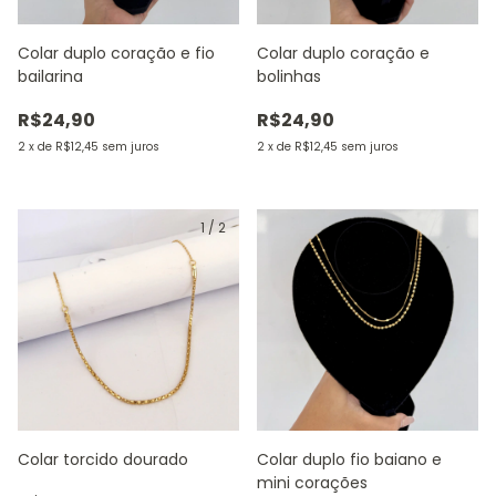
Colar duplo coração e fio
Colar duplo coração e
bailarina
bolinhas
R$24,90
R$24,90
2
x
de
R$12,45
sem juros
2
x
de
R$12,45
sem juros
1
/
2
Colar torcido dourado
Colar duplo fio baiano e
mini corações