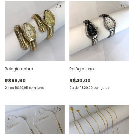
1
/
3
1
/
5
Relógio cobra
Relógio luxo
R$59,90
R$40,00
2
x
de
R$29,95
sem juros
2
x
de
R$20,00
sem juros
1
/
2