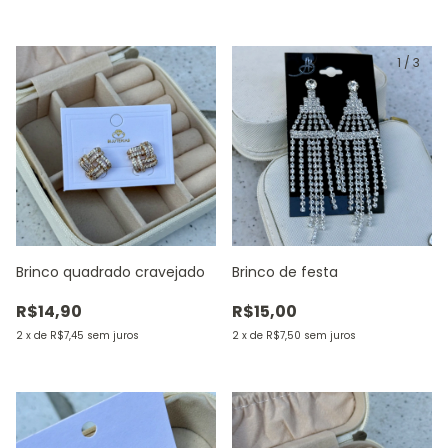
1
/
3
Brinco quadrado cravejado
Brinco de festa
R$14,90
R$15,00
2
x
de
R$7,45
sem juros
2
x
de
R$7,50
sem juros