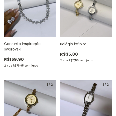
Conjunto inspiração
Relógio infinito
swarovski
R$35,00
R$159,90
2
x
de
R$17,50
sem juros
2
x
de
R$79,95
sem juros
1
/
2
1
/
2