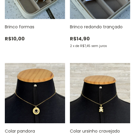
Brinco formas
Brinco redondo trançado
R$10,00
R$14,90
2
x
de
R$7,45
sem juros
Colar pandora
Colar ursinho cravejado