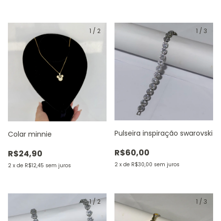
1
/
2
1
/
3
Pulseira inspiração swarovski
Colar minnie
R$60,00
R$24,90
2
x
de
R$30,00
sem juros
2
x
de
R$12,45
sem juros
1
/
2
1
/
3