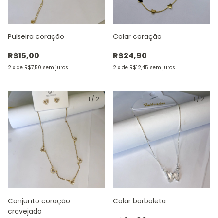
Pulseira coração
Colar coração
R$15,00
R$24,90
2
x
de
R$7,50
sem juros
2
x
de
R$12,45
sem juros
1
/
2
1
/
2
Conjunto coração
Colar borboleta
cravejado