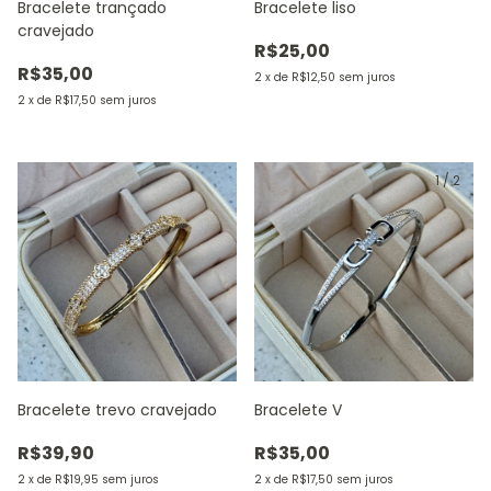
Bracelete trançado
Bracelete liso
cravejado
R$25,00
R$35,00
2
x
de
R$12,50
sem juros
2
x
de
R$17,50
sem juros
1
/
2
Bracelete trevo cravejado
Bracelete V
R$39,90
R$35,00
2
x
de
R$19,95
sem juros
2
x
de
R$17,50
sem juros