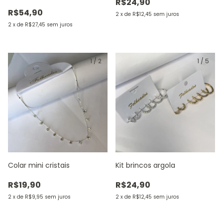
R$24,90
R$54,90
2
x
de
R$12,45
sem juros
2
x
de
R$27,45
sem juros
1
/
2
1
/
5
Colar mini cristais
Kit brincos argola
R$19,90
R$24,90
2
x
de
R$9,95
sem juros
2
x
de
R$12,45
sem juros