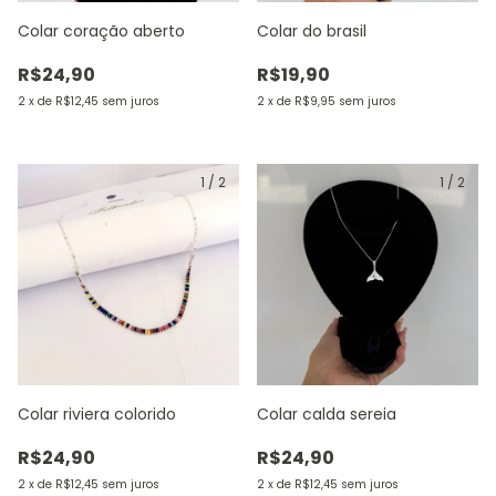
Colar coração aberto
Colar do brasil
R$24,90
R$19,90
2
x
de
R$12,45
sem juros
2
x
de
R$9,95
sem juros
1
/
2
1
/
2
Colar riviera colorido
Colar calda sereia
R$24,90
R$24,90
2
x
de
R$12,45
sem juros
2
x
de
R$12,45
sem juros