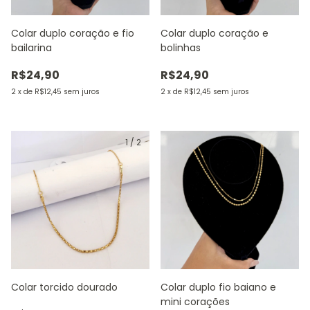
Colar duplo coração e fio
Colar duplo coração e
bailarina
bolinhas
R$24,90
R$24,90
2
x
de
R$12,45
sem juros
2
x
de
R$12,45
sem juros
1
/
2
Colar torcido dourado
Colar duplo fio baiano e
mini corações