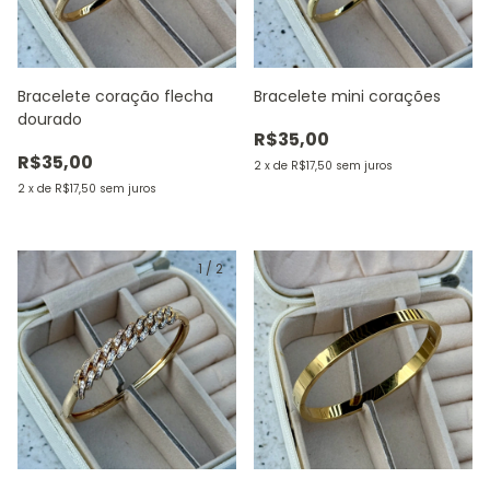
Bracelete coração flecha
Bracelete mini corações
dourado
R$35,00
R$35,00
2
x
de
R$17,50
sem juros
2
x
de
R$17,50
sem juros
1
/
2