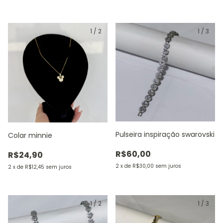
1
/
2
1
/
3
Pulseira inspiração swarovski
Colar minnie
R$60,00
R$24,90
2
x
de
R$30,00
sem juros
2
x
de
R$12,45
sem juros
1
/
2
1
/
3