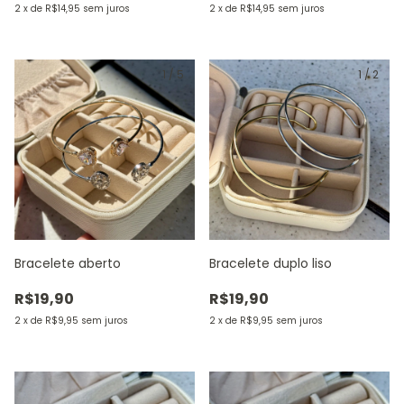
2
x
de
R$14,95
sem juros
2
x
de
R$14,95
sem juros
1
/
5
1
/
2
Bracelete aberto
Bracelete duplo liso
R$19,90
R$19,90
2
x
de
R$9,95
sem juros
2
x
de
R$9,95
sem juros