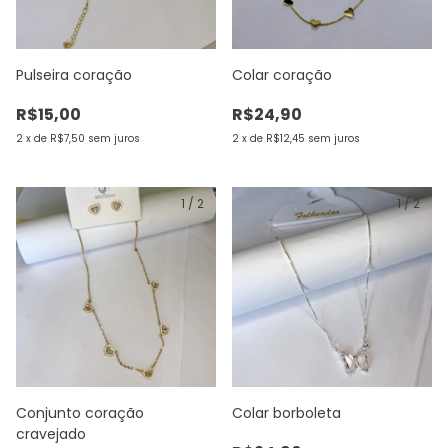
Pulseira coração
Colar coração
R$15,00
R$24,90
2
x
de
R$7,50
sem juros
2
x
de
R$12,45
sem juros
1
/
2
1
/
2
Conjunto coração
Colar borboleta
cravejado