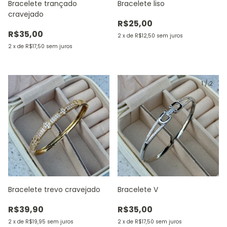
Bracelete trançado
Bracelete liso
cravejado
R$25,00
R$35,00
2
x
de
R$12,50
sem juros
2
x
de
R$17,50
sem juros
1
/
2
Bracelete trevo cravejado
Bracelete V
R$39,90
R$35,00
2
x
de
R$19,95
sem juros
2
x
de
R$17,50
sem juros