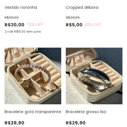
Vestido noronha
Cropped débora
R$110,00
R$29,99
R$30,00
R$5,00
73
% OFF
83
% OFF
2
x
de
R$15,00
sem juros
1
/
2
1
/
2
Bracelete gota transparente
Bracelete grosso liso
R$29,90
R$29,90