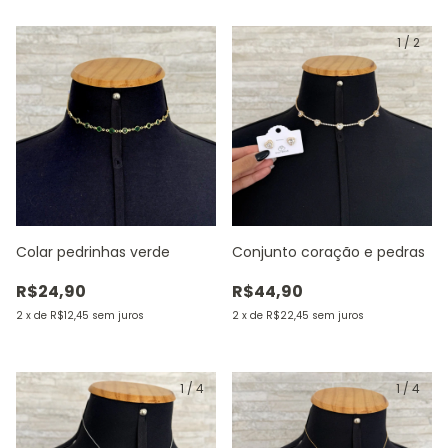
1
/
2
Colar pedrinhas verde
Conjunto coração e pedras
R$24,90
R$44,90
2
x
de
R$12,45
sem juros
2
x
de
R$22,45
sem juros
1
/
4
1
/
4