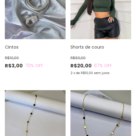
Cintos
Shorts de couro
R$10,00
R$60,00
R$3,00
R$20,00
70
% OFF
67
% OFF
2
x
de
R$10,00
sem juros