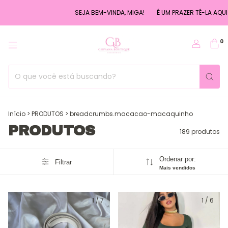
SEJA BEM-VINDA, MIGA!
É UM PRAZER TÊ-LA AQUI ♡
USE O CUPO
0
Início
>
PRODUTOS
>
breadcrumbs.macacao-macaquinho
PRODUTOS
189 produtos
Ordenar por:
Filtrar
Mais vendidos
1
/
7
1
/
6