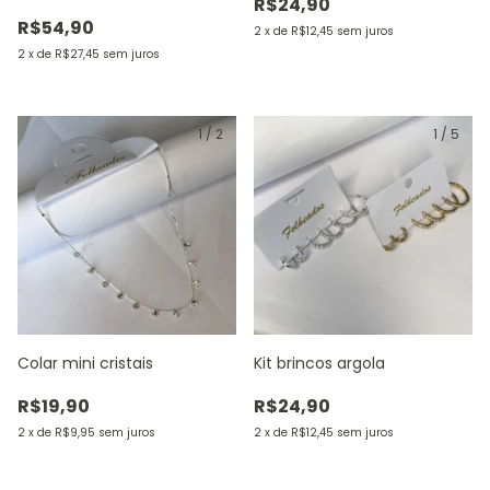
R$24,90
R$54,90
2
x
de
R$12,45
sem juros
2
x
de
R$27,45
sem juros
1
/
2
1
/
5
Colar mini cristais
Kit brincos argola
R$19,90
R$24,90
2
x
de
R$9,95
sem juros
2
x
de
R$12,45
sem juros