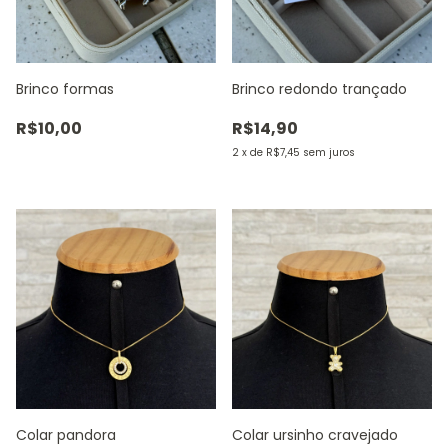
Brinco formas
Brinco redondo trançado
R$10,00
R$14,90
2
x
de
R$7,45
sem juros
Colar pandora
Colar ursinho cravejado