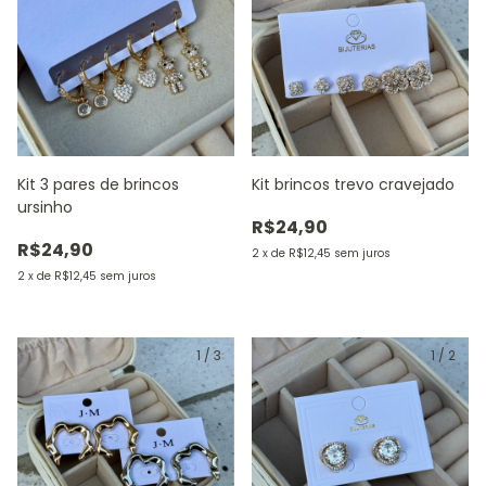
Kit 3 pares de brincos
Kit brincos trevo cravejado
ursinho
R$24,90
R$24,90
2
x
de
R$12,45
sem juros
2
x
de
R$12,45
sem juros
1
/
3
1
/
2