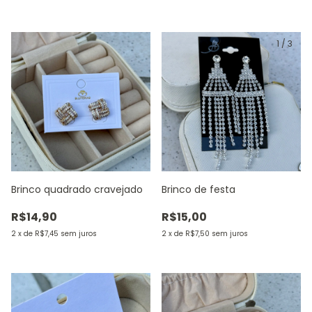
1
/
3
Brinco quadrado cravejado
Brinco de festa
R$14,90
R$15,00
2
x
de
R$7,45
sem juros
2
x
de
R$7,50
sem juros